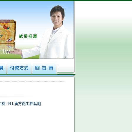
的困擾，讓妳生理期從此輕鬆零負擔！讓妳天天維持潔淨舒爽！更添自信。
衛生棉
N L漢方衛生棉套組